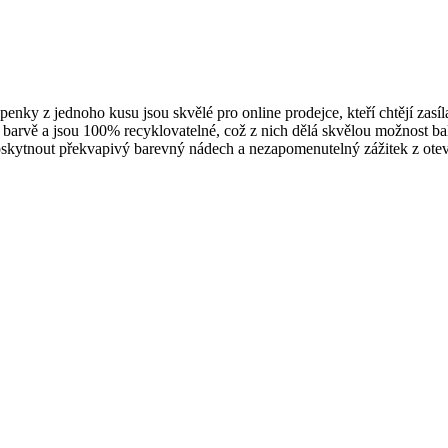
epenky z jednoho kusu jsou skvělé pro online prodejce, kteří chtějí zasí
é barvě a jsou 100% recyklovatelné, což z nich dělá skvělou možnost ba
poskytnout překvapivý barevný nádech a nezapomenutelný zážitek z otevírá