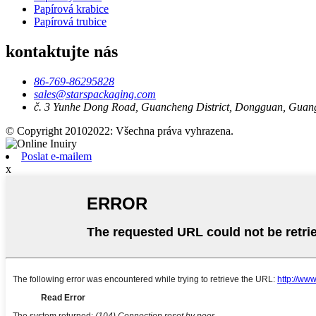
Papírová krabice
Papírová trubice
kontaktujte nás
86-769-86295828
sales@starspackaging.com
č. 3 Yunhe Dong Road, Guancheng District, Dongguan, Guan
© Copyright 20102022: Všechna práva vyhrazena.
Poslat e-mailem
x