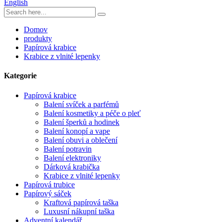
English
Domov
produkty
Papírová krabice
Krabice z vlnité lepenky
Kategorie
Papírová krabice
Balení svíček a parfémů
Balení kosmetiky a péče o pleť
Balení šperků a hodinek
Balení konopí a vape
Balení obuvi a oblečení
Balení potravin
Balení elektroniky
Dárková krabička
Krabice z vlnité lepenky
Papírová trubice
Papírový sáček
Kraftová papírová taška
Luxusní nákupní taška
Adventní kalendář