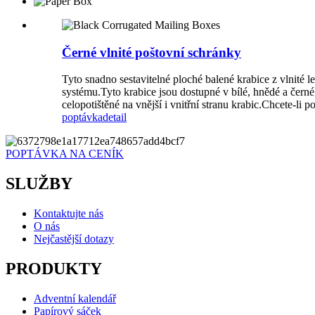
Černé vlnité poštovní schránky
Tyto snadno sestavitelné ploché balené krabice z vlnité l
systému.Tyto krabice jsou dostupné v bílé, hnědé a čern
celopotištěné na vnější i vnitřní stranu krabic.Chcete-li 
poptávka
detail
POPTÁVKA NA CENÍK
SLUŽBY
Kontaktujte nás
O nás
Nejčastější dotazy
PRODUKTY
Adventní kalendář
Papírový sáček