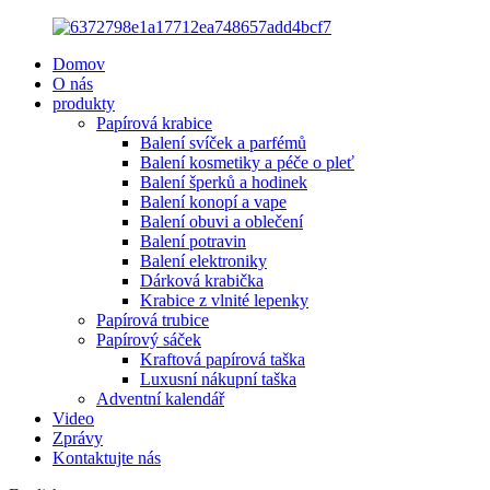
Domov
O nás
produkty
Papírová krabice
Balení svíček a parfémů
Balení kosmetiky a péče o pleť
Balení šperků a hodinek
Balení konopí a vape
Balení obuvi a oblečení
Balení potravin
Balení elektroniky
Dárková krabička
Krabice z vlnité lepenky
Papírová trubice
Papírový sáček
Kraftová papírová taška
Luxusní nákupní taška
Adventní kalendář
Video
Zprávy
Kontaktujte nás