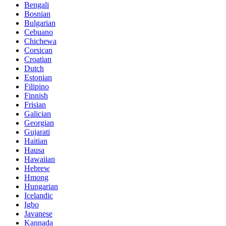
Bengali
Bosnian
Bulgarian
Cebuano
Chichewa
Corsican
Croatian
Dutch
Estonian
Filipino
Finnish
Frisian
Galician
Georgian
Gujarati
Haitian
Hausa
Hawaiian
Hebrew
Hmong
Hungarian
Icelandic
Igbo
Javanese
Kannada