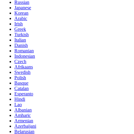
Russian
Japanese
Korean
Arabic
Irish
Greek
Turkish
Italian
Danish
Romanian
Indonesian
Czech
Afrikaans
Swedish
Polish
Basque
Catalan
Esperanto
Hindi
Lao
Albanian
Amharic
Armenian
Azerbaijani
Belarusian