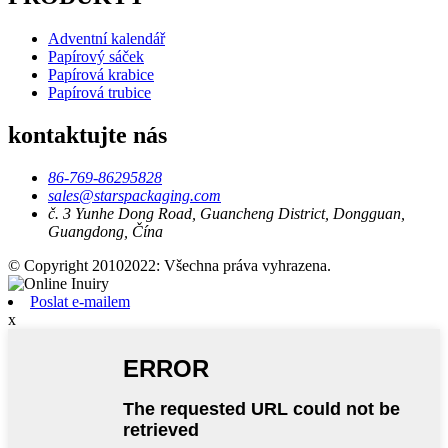
Adventní kalendář
Papírový sáček
Papírová krabice
Papírová trubice
kontaktujte nás
86-769-86295828
sales@starspackaging.com
č. 3 Yunhe Dong Road, Guancheng District, Dongguan,
Guangdong, Čína
© Copyright 20102022: Všechna práva vyhrazena.
Poslat e-mailem
x