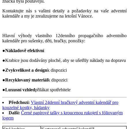
značka byla poutavější.
Kontaktujte nás s vašimi detaily a požadavky na vaše adventní
kalendáře a my je zrealizujeme na letošní Vánoce.
Hlavní výhody vlastního 12denního propagačního adventního
kalendáře pro sušenky, děti, hračky, ponožky:
●
Nákladově efektivní
●
Krabice jsou dodávány ploché, aby se ušetřily náklady na dopravu
●
Zvyk
velikost a design
k dispozici
●
Recyklovaný materiál
k dispozici
●
Luxusní vzhled
přilákat spotřebitele
Předchozí:
Vlastní 24denní hračkový adventní kalendář pro
kouzelné kostky, hádanky
Další:
Černé papírové tašky s kroucenou rukojetí s fóliovaným
logem