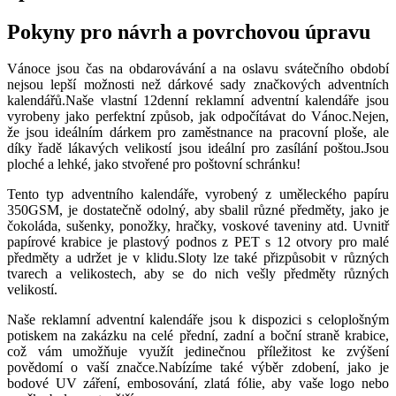
Pokyny pro návrh a povrchovou úpravu
Vánoce jsou čas na obdarovávání a na oslavu svátečního období
nejsou lepší možnosti než dárkové sady značkových adventních
kalendářů.Naše vlastní 12denní reklamní adventní kalendáře jsou
vyrobeny jako perfektní způsob, jak odpočítávat do Vánoc.Nejen,
že jsou ideálním dárkem pro zaměstnance na pracovní ploše, ale
díky řadě lákavých velikostí jsou ideální pro zasílání poštou.Jsou
ploché a lehké, jako stvořené pro poštovní schránku!
Tento typ adventního kalendáře, vyrobený z uměleckého papíru
350GSM, je dostatečně odolný, aby sbalil různé předměty, jako je
čokoláda, sušenky, ponožky, hračky, voskové taveniny atd. Uvnitř
papírové krabice je plastový podnos z PET s 12 otvory pro malé
předměty a udržet je v klidu.Sloty lze také přizpůsobit v různých
tvarech a velikostech, aby se do nich vešly předměty různých
velikostí.
Naše reklamní adventní kalendáře jsou k dispozici s celoplošným
potiskem na zakázku na celé přední, zadní a boční straně krabice,
což vám umožňuje využít jedinečnou příležitost ke zvýšení
povědomí o vaší značce.Nabízíme také výběr zdobení, jako je
bodové UV záření, embosování, zlatá fólie, aby vaše logo nebo