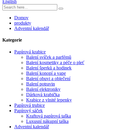
English
Domov
produkty
Adventní kalendář
Kategorie
Papírová krabice
Balení svíček a parfémů
Balení kosmetiky a péče o pleť
Balení šperků a hodinek
Balení konopí a vape
Balení obuvi a oblečení
Balení potravin
Balení elektroniky
Dárková krabička
Krabice z vlnité lepenky
Papírová trubice
Papírový sáček
Kraftová papírová taška
Luxusní nákupní taška
Adventní kalendář