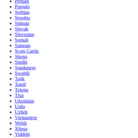
Persian
Punjabi
Serbian
Sesotho
Sinhala
Slovak
Slovenian
Somali
Samoan
Scots Gaelic
Shona
Sindhi
Sundanese
Swahili
Tajik
Tamil
Telugu
Thai
Ukrainian
Urdu
Uzbek
Vietnamese
Welsh
Xhosa
Yiddish