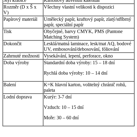
Styl krabice
Kartonový adventní kalendář
Rozměr (D x Š x
Všechny vlastní velikosti k dispozici
V)
Papírový materiál
Umělecký papír, kraftový papír, zlatý/stříbrný
papír, speciální papír
Tisk
Obyčejné, barvy CMYK, PMS (Pantone
Matching System)
Dokončit
Lesklá/matná laminace, lesk/mat AQ, bodové
UV, embosování/debosování, fóliování
Zahrnuté možnosti
Vysekávání, lepení, perforace, okno
Doba výroby
Standardní doba výroby: 15 – 18 dní
Rychlá doba výroby: 10 – 14 dní
Balení
K=K hlavní karton, volitelný chránič rohů,
paleta
Lodní doprava
Kurýr: 3-7 dní
Vzduch: 10 – 15 dní
Moře: 30 – 60 dní