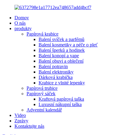
Domov
O nás
produkty
Papírová krabice
Balení svíček a parfémů
Balení kosmetiky a péče o pleť
Balení šperků a hodinek
Balení konopí a vape
Balení obuvi a oblečení
Balení potravin
Balení elektroniky
Dárková krabička
Krabice z vlnité lepenky
Papírová trubice
Papírový sáček
Kraftová papírová taška
Luxusní nákupní taška
Adventní kalendář
Video
Zprávy
Kontaktujte nás