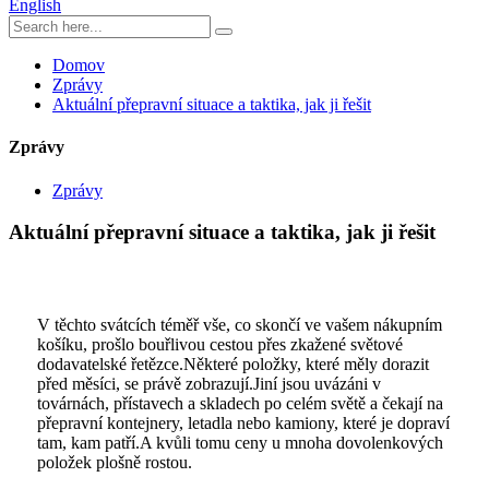
English
Domov
Zprávy
Aktuální přepravní situace a taktika, jak ji řešit
Zprávy
Zprávy
Aktuální přepravní situace a taktika, jak ji řešit
V těchto svátcích téměř vše, co skončí ve vašem nákupním
košíku, prošlo bouřlivou cestou přes zkažené světové
dodavatelské řetězce.Některé položky, které měly dorazit
před měsíci, se právě zobrazují.Jiní jsou uvázáni v
továrnách, přístavech a skladech po celém světě a čekají na
přepravní kontejnery, letadla nebo kamiony, které je dopraví
tam, kam patří.A kvůli tomu ceny u mnoha dovolenkových
položek plošně rostou.