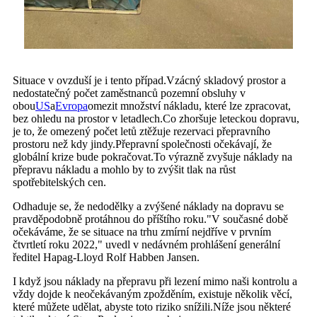
Situace v ovzduší je i tento případ.Vzácný skladový prostor a
nedostatečný počet zaměstnanců pozemní obsluhy v
obou
US
a
Evropa
omezit množství nákladu, které lze zpracovat,
bez ohledu na prostor v letadlech.Co zhoršuje leteckou dopravu,
je to, že omezený počet letů ztěžuje rezervaci přepravního
prostoru než kdy jindy.Přepravní společnosti očekávají, že
globální krize bude pokračovat.To výrazně zvyšuje náklady na
přepravu nákladu a mohlo by to zvýšit tlak na růst
spotřebitelských cen.
Odhaduje se, že nedodělky a zvýšené náklady na dopravu se
pravděpodobně protáhnou do příštího roku."V současné době
očekáváme, že se situace na trhu zmírní nejdříve v prvním
čtvrtletí roku 2022," uvedl v nedávném prohlášení generální
ředitel Hapag-Lloyd Rolf Habben Jansen.
I když jsou náklady na přepravu při lezení mimo naši kontrolu a
vždy dojde k neočekávaným zpožděním, existuje několik věcí,
které můžete udělat, abyste toto riziko snížili.Níže jsou některé