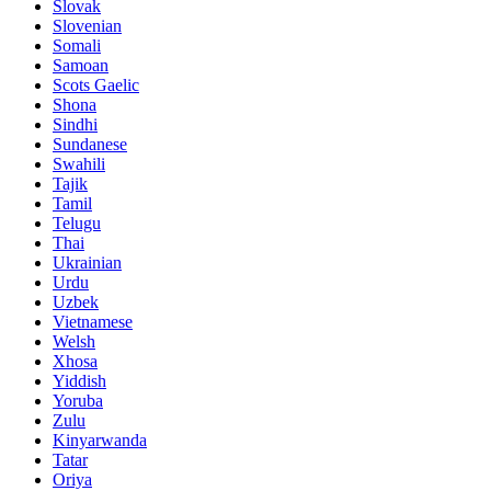
Slovak
Slovenian
Somali
Samoan
Scots Gaelic
Shona
Sindhi
Sundanese
Swahili
Tajik
Tamil
Telugu
Thai
Ukrainian
Urdu
Uzbek
Vietnamese
Welsh
Xhosa
Yiddish
Yoruba
Zulu
Kinyarwanda
Tatar
Oriya