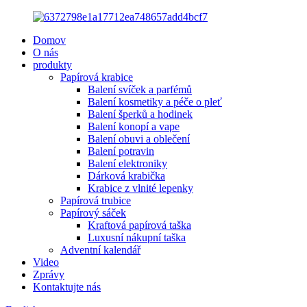
Domov
O nás
produkty
Papírová krabice
Balení svíček a parfémů
Balení kosmetiky a péče o pleť
Balení šperků a hodinek
Balení konopí a vape
Balení obuvi a oblečení
Balení potravin
Balení elektroniky
Dárková krabička
Krabice z vlnité lepenky
Papírová trubice
Papírový sáček
Kraftová papírová taška
Luxusní nákupní taška
Adventní kalendář
Video
Zprávy
Kontaktujte nás