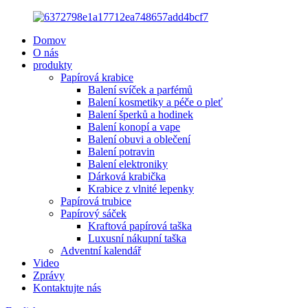
Domov
O nás
produkty
Papírová krabice
Balení svíček a parfémů
Balení kosmetiky a péče o pleť
Balení šperků a hodinek
Balení konopí a vape
Balení obuvi a oblečení
Balení potravin
Balení elektroniky
Dárková krabička
Krabice z vlnité lepenky
Papírová trubice
Papírový sáček
Kraftová papírová taška
Luxusní nákupní taška
Adventní kalendář
Video
Zprávy
Kontaktujte nás