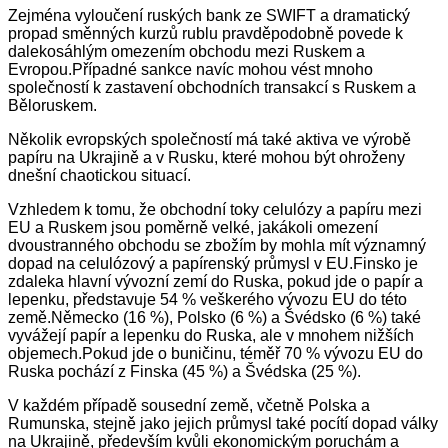
Zejména vyloučení ruských bank ze SWIFT a dramatický
propad směnných kurzů rublu pravděpodobně povede k
dalekosáhlým omezením obchodu mezi Ruskem a
Evropou.Případné sankce navíc mohou vést mnoho
společností k zastavení obchodních transakcí s Ruskem a
Běloruskem.
Několik evropských společností má také aktiva ve výrobě
papíru na Ukrajině a v Rusku, které mohou být ohroženy
dnešní chaotickou situací.
Vzhledem k tomu, že obchodní toky celulózy a papíru mezi
EU a Ruskem jsou poměrně velké, jakákoli omezení
dvoustranného obchodu se zbožím by mohla mít významný
dopad na celulózový a papírenský průmysl v EU.Finsko je
zdaleka hlavní vývozní zemí do Ruska, pokud jde o papír a
lepenku, představuje 54 % veškerého vývozu EU do této
země.Německo (16 %), Polsko (6 %) a Švédsko (6 %) také
vyvážejí papír a lepenku do Ruska, ale v mnohem nižších
objemech.Pokud jde o buničinu, téměř 70 % vývozu EU do
Ruska pochází z Finska (45 %) a Švédska (25 %).
V každém případě sousední země, včetně Polska a
Rumunska, stejně jako jejich průmysl také pocítí dopad války
na Ukrajině, především kvůli ekonomickým poruchám a