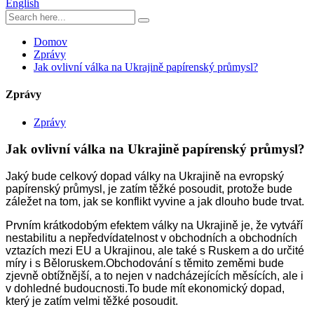
English
Domov
Zprávy
Jak ovlivní válka na Ukrajině papírenský průmysl?
Zprávy
Zprávy
Jak ovlivní válka na Ukrajině papírenský průmysl?
Jaký bude celkový dopad války na Ukrajině na evropský
papírenský průmysl, je zatím těžké posoudit, protože bude
záležet na tom, jak se konflikt vyvine a jak dlouho bude trvat.
Prvním krátkodobým efektem války na Ukrajině je, že vytváří
nestabilitu a nepředvídatelnost v obchodních a obchodních
vztazích mezi EU a Ukrajinou, ale také s Ruskem a do určité
míry i s Běloruskem.Obchodování s těmito zeměmi bude
zjevně obtížnější, a to nejen v nadcházejících měsících, ale i
v dohledné budoucnosti.To bude mít ekonomický dopad,
který je zatím velmi těžké posoudit.